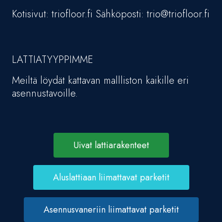
Kotisivut: triofloor.fi Sähköposti: trio@triofloor.fi
LATTIATYYPPIMME
Meiltä löydät kattavan mallliston kaikille eri
asennustavoille.
Uivat lattiarakenteet
Aluslattiaan liimattavat parketit
Asennusvaneriin liimattavat parketit