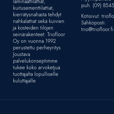
laminaattilattiat,
puh. (09) 854
kuitusementtilattiat,
kierrätysnahasta tehdyt
Kotisivut: trioflo
nahkalattiat sekä kuivien
Sähköposti:
ja kosteiden tilojen
trio@triofloor.fi
seinärakenteet. Triofloor
Oy on vuonna 1992
perustettu perheyritys.
Joustava
palvelukonseptimme
tukee koko arvoketjua
tuottajalta lopulliselle
kuluttajalle.