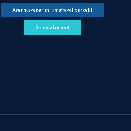
Asennusvaneriin liimattavat parketit
Seinärakenteet