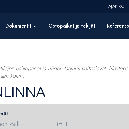
AJANKOHT
Dokumentit
Ostopaikat ja tekijät
Referens
ilojen esillepanot ja niiden laajuus vaihtelevat. Näytepalv
aan kotiin.
NLINNA
mät
hen Wall –
(HPL)