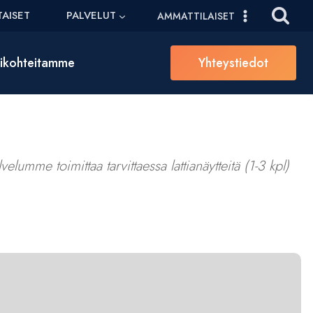
AISET
PALVELUT
AMMATTILAISET
sikohteitamme
Yhteystiedot
elumme toimittaa tarvittaessa lattianäytteitä (1-3 kpl)