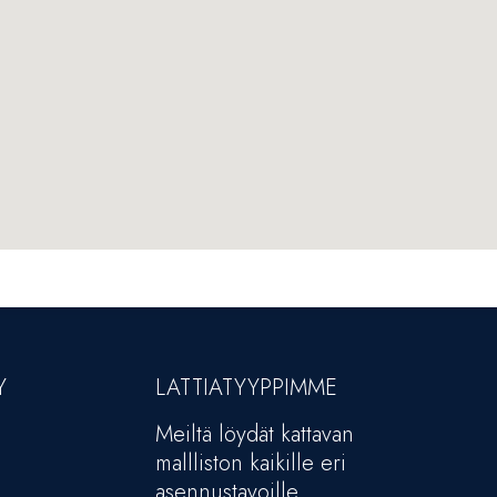
Y
LATTIATYYPPIMME
Meiltä löydät kattavan
mallliston kaikille eri
asennustavoille.