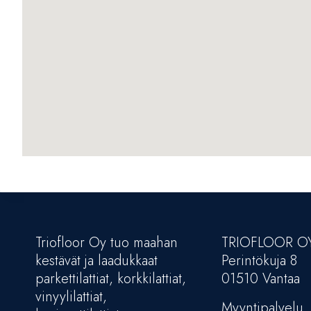
Triofloor Oy tuo maahan
TRIOFLOOR O
kestävät ja laadukkaat
Perintökuja 8
parkettilattiat, korkkilattiat,
01510 Vantaa
vinyylilattiat,
Myyntipalvelu