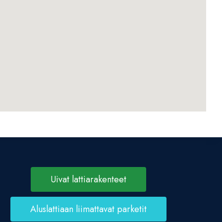
Uivat lattiarakenteet
Aluslattiaan liimattavat parketit