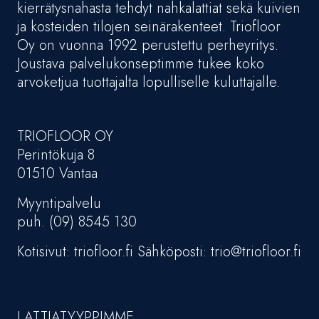
kierrätysnahasta tehdyt nahkalattiat sekä kuivien
ja kosteiden tilojen seinärakenteet. Triofloor
Oy on vuonna 1992 perustettu perheyritys.
Joustava palvelukonseptimme tukee koko
arvoketjua tuottajalta lopulliselle kuluttajalle.
TRIOFLOOR OY
Perintökuja 8
01510 Vantaa
Myyntipalvelu
puh. (09) 8545 130
Kotisivut: triofloor.fi Sähköposti: trio@triofloor.fi
LATTIATYYPPIMME