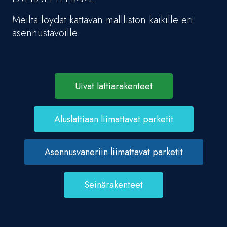
Meiltä löydät kattavan mallliston kaikille eri
asennustavoille.
Uivat lattiarakenteet
Aluslattiaan liimattavat parketit
Asennusvaneriin liimattavat parketit
Seinärakenteet