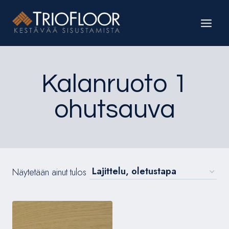
Siirry
sisältöön
Kalanruoto 1
ohutsauva
Näytetään ainut tulos