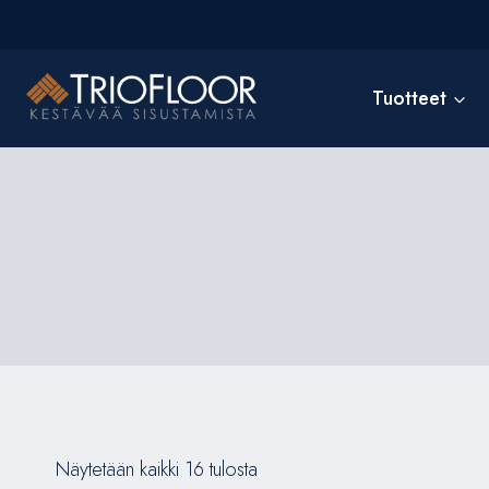
Siirry
sisältöön
Tuotteet
Näytetään kaikki 16 tulosta