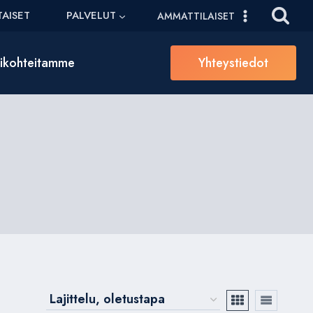
AISET
PALVELUT
AMMATTILAISET
sikohteitamme
Yhteystiedot