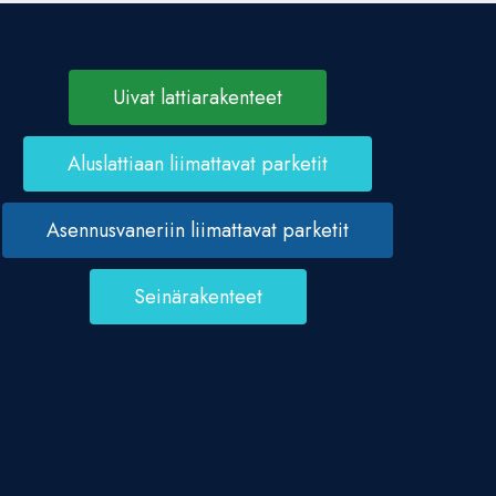
Uivat lattiarakenteet
Aluslattiaan liimattavat parketit
Asennusvaneriin liimattavat parketit
Seinärakenteet