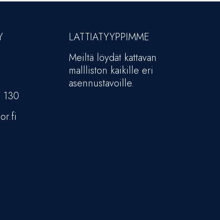
Y
LATTIATYYPPIMME
Meiltä löydät kattavan
mallliston kaikille eri
asennustavoille.
5 130
or.fi