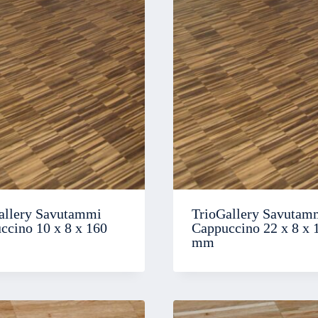
allery Savutammi
TrioGallery Savutam
ccino 10 x 8 x 160
Cappuccino 22 x 8 x 
mm