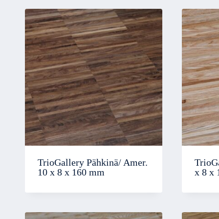
TrioGallery Pähkinä/ Amer.
TrioG
10 x 8 x 160 mm
x 8 x