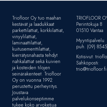
Triofloor Oy tuo maahan
TRIOFLOOR O
kestävät ja laadukkaat
Perintökuja 8
parkettilattiat, korkkilattiat,
01510 Vantaa
vinyylilattiat,
Myyntipalvelu
laminaattilattiat,
puh. (09) 854
kuitusementtilattiat,
kierrätysnahasta tehdyt
Kotisivut: trioflo
nahkalattiat sekä kuivien
Sähköposti:
ja kosteiden tilojen
trio@triofloor.fi
seinärakenteet. Triofloor
Oy on vuonna 1992
perustettu perheyritys.
Joustava
palvelukonseptimme
tukee koko arvoketjua