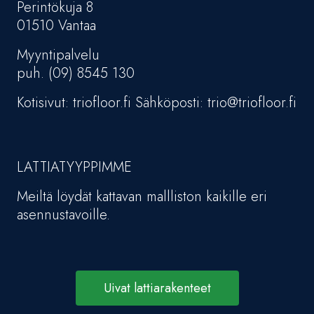
Perintökuja 8
01510 Vantaa
Myyntipalvelu
puh. (09) 8545 130
Kotisivut: triofloor.fi Sähköposti: trio@triofloor.fi
LATTIATYYPPIMME
Meiltä löydät kattavan mallliston kaikille eri
asennustavoille.
Uivat lattiarakenteet