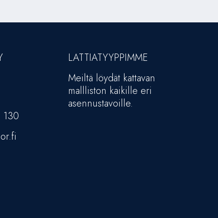
Y
LATTIATYYPPIMME
Meiltä löydät kattavan
mallliston kaikille eri
asennustavoille.
5 130
or.fi