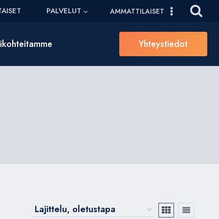
AISET
PALVELUT
AMMATTILAISET
sikohteitamme
Yhteystiedot