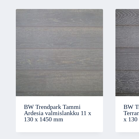
BW Trendpark Tammi
BW T
Ardesia valmislankku 11 x
Terra
130 x 1450 mm
x 130