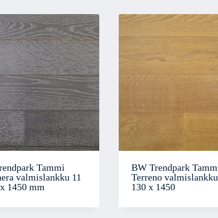
rendpark Tammi
BW Trendpark Tamm
nera valmislankku 11
Terreno valmislankku
 x 1450 mm
130 x 1450