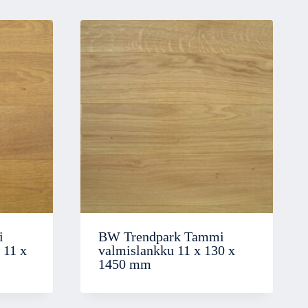
i
BW Trendpark Tammi
 11 x
valmislankku 11 x 130 x
1450 mm