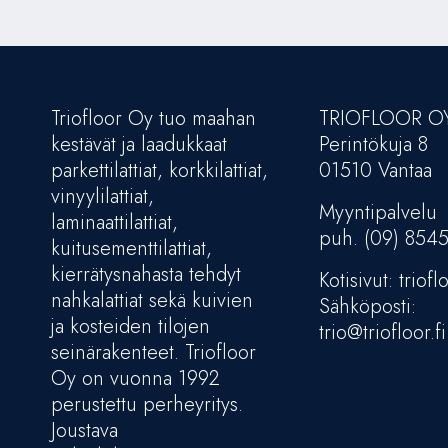
Triofloor Oy tuo maahan
TRIOFLOOR O
kestävät ja laadukkaat
Perintökuja 8
parkettilattiat, korkkilattiat,
01510 Vantaa
vinyylilattiat,
Myyntipalvelu
laminaattilattiat,
puh. (09) 854
kuitusementtilattiat,
kierrätysnahasta tehdyt
Kotisivut: trioflo
nahkalattiat sekä kuivien
Sähköposti:
ja kosteiden tilojen
trio@triofloor.fi
seinärakenteet. Triofloor
Oy on vuonna 1992
perustettu perheyritys.
Joustava