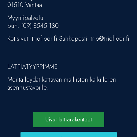
01510 Vantaa
Myyntipalvelu
puh. (09) 8545 130
Kotisivut: triofloor.fi Sähköposti: trio@triofloor.fi
LATTIATYYPPIMME
Meiltä löydät kattavan mallliston kaikille eri
asennustavoille.
Uivat lattiarakenteet