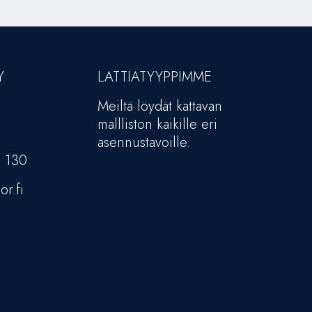
Y
LATTIATYYPPIMME
Meiltä löydät kattavan
mallliston kaikille eri
asennustavoille.
5 130
or.fi