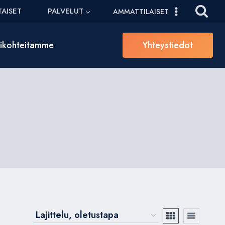
AISET
PALVELUT
AMMATTILAISET
sikohteitamme
Yhteystiedot