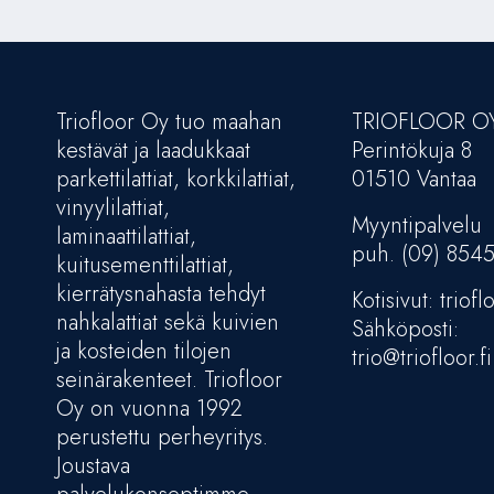
Triofloor Oy tuo maahan
TRIOFLOOR O
kestävät ja laadukkaat
Perintökuja 8
parkettilattiat, korkkilattiat,
01510 Vantaa
vinyylilattiat,
Myyntipalvelu
laminaattilattiat,
puh. (09) 854
kuitusementtilattiat,
kierrätysnahasta tehdyt
Kotisivut: trioflo
nahkalattiat sekä kuivien
Sähköposti:
ja kosteiden tilojen
trio@triofloor.fi
seinärakenteet. Triofloor
Oy on vuonna 1992
perustettu perheyritys.
Joustava