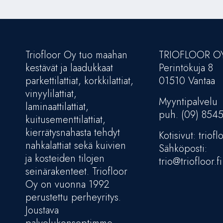
Triofloor Oy tuo maahan
TRIOFLOOR O
kestävät ja laadukkaat
Perintökuja 8
parkettilattiat, korkkilattiat,
01510 Vantaa
vinyylilattiat,
Myyntipalvelu
laminaattilattiat,
puh. (09) 854
kuitusementtilattiat,
kierrätysnahasta tehdyt
Kotisivut: trioflo
nahkalattiat sekä kuivien
Sähköposti:
ja kosteiden tilojen
trio@triofloor.fi
seinärakenteet. Triofloor
Oy on vuonna 1992
perustettu perheyritys.
Joustava