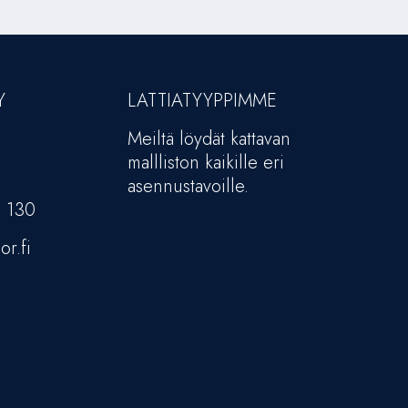
Y
LATTIATYYPPIMME
Meiltä löydät kattavan
mallliston kaikille eri
asennustavoille.
5 130
or.fi