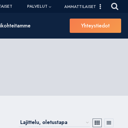
AISET
PALVELUT
AMMATTILAISET
sikohteitamme
Yhteystiedot