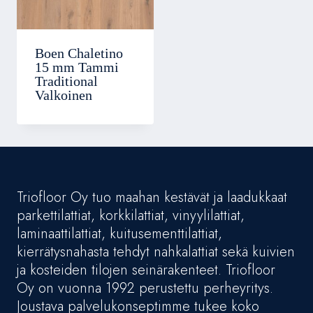
Boen Chaletino
15 mm Tammi
Traditional
Valkoinen
Triofloor Oy tuo maahan kestävät ja laadukkaat
parkettilattiat, korkkilattiat, vinyylilattiat,
laminaattilattiat, kuitusementtilattiat,
kierrätysnahasta tehdyt nahkalattiat sekä kuivien
ja kosteiden tilojen seinärakenteet. Triofloor
Oy on vuonna 1992 perustettu perheyritys.
Joustava palvelukonseptimme tukee koko