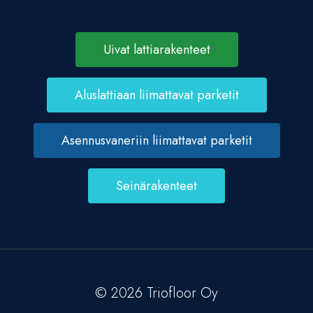
Uivat lattiarakenteet
Aluslattiaan liimattavat parketit
Asennusvaneriin liimattavat parketit
Seinärakenteet
© 2026 Triofloor Oy