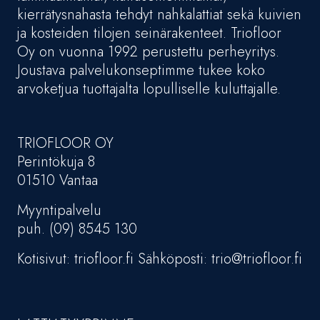
kierrätysnahasta tehdyt nahkalattiat sekä kuivien
ja kosteiden tilojen seinärakenteet. Triofloor
Oy on vuonna 1992 perustettu perheyritys.
Joustava palvelukonseptimme tukee koko
arvoketjua tuottajalta lopulliselle kuluttajalle.
TRIOFLOOR OY
Perintökuja 8
01510 Vantaa
Myyntipalvelu
puh. (09) 8545 130
Kotisivut: triofloor.fi Sähköposti: trio@triofloor.fi