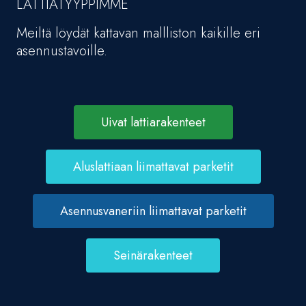
LATTIATYYPPIMME
Meiltä löydät kattavan mallliston kaikille eri
asennustavoille.
Uivat lattiarakenteet
Aluslattiaan liimattavat parketit
Asennusvaneriin liimattavat parketit
Seinärakenteet