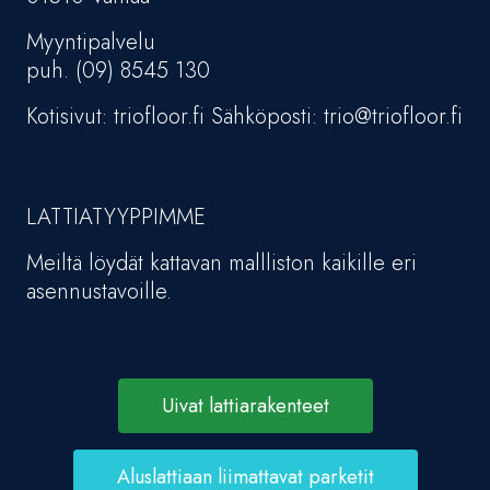
Myyntipalvelu
puh. (09) 8545 130
Kotisivut: triofloor.fi Sähköposti: trio@triofloor.fi
LATTIATYYPPIMME
Meiltä löydät kattavan mallliston kaikille eri
asennustavoille.
Uivat lattiarakenteet
Aluslattiaan liimattavat parketit