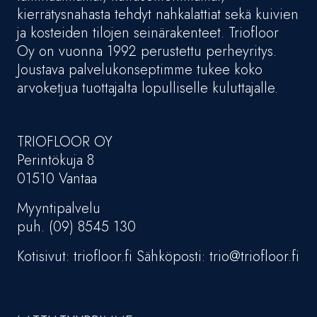
kierrätysnahasta tehdyt nahkalattiat sekä kuivien
ja kosteiden tilojen seinärakenteet. Triofloor
Oy on vuonna 1992 perustettu perheyritys.
Joustava palvelukonseptimme tukee koko
arvoketjua tuottajalta lopulliselle kuluttajalle.
TRIOFLOOR OY
Perintökuja 8
01510 Vantaa
Myyntipalvelu
puh. (09) 8545 130
Kotisivut: triofloor.fi Sähköposti: trio@triofloor.fi