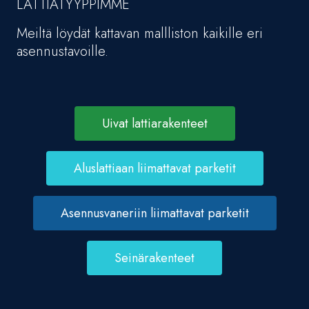
LATTIATYYPPIMME
Meiltä löydät kattavan mallliston kaikille eri
asennustavoille.
Uivat lattiarakenteet
Aluslattiaan liimattavat parketit
Asennusvaneriin liimattavat parketit
Seinärakenteet