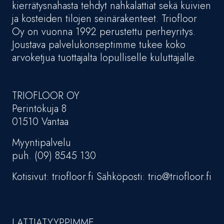
kierrätysnahasta tehdyt nahkalattiat sekä kuivien
ja kosteiden tilojen seinärakenteet. Triofloor
Oy on vuonna 1992 perustettu perheyritys.
Joustava palvelukonseptimme tukee koko
arvoketjua tuottajalta lopulliselle kuluttajalle.
TRIOFLOOR OY
Perintökuja 8
01510 Vantaa
Myyntipalvelu
puh. (09) 8545 130
Kotisivut: triofloor.fi Sähköposti: trio@triofloor.fi
LATTIATYYPPIMME