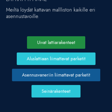
Meiltä löydät kattavan mallliston kaikille eri
asennustavoille.
Uivat lattiarakenteet
Aluslattiaan liimattavat parketit
Asennusvaneriin liimattavat parketit
Seinärakenteet