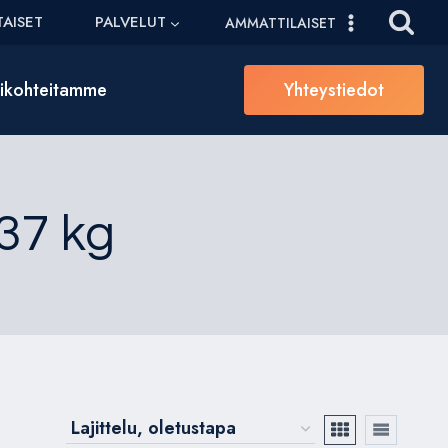
AISET
PALVELUT
AMMATTILAISET
sikohteitamme
Yhteystiedot
37 kg