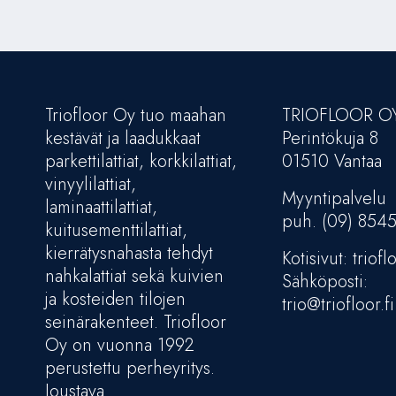
Triofloor Oy tuo maahan
TRIOFLOOR O
kestävät ja laadukkaat
Perintökuja 8
parkettilattiat, korkkilattiat,
01510 Vantaa
vinyylilattiat,
Myyntipalvelu
laminaattilattiat,
puh. (09) 854
kuitusementtilattiat,
kierrätysnahasta tehdyt
Kotisivut: trioflo
nahkalattiat sekä kuivien
Sähköposti:
ja kosteiden tilojen
trio@triofloor.fi
seinärakenteet. Triofloor
Oy on vuonna 1992
perustettu perheyritys.
Joustava