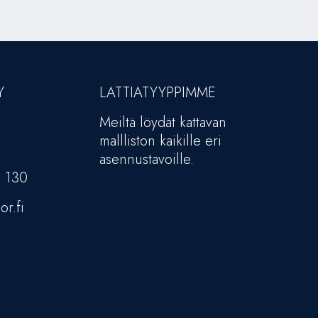
Y
LATTIATYYPPIMME
Meiltä löydät kattavan
mallliston kaikille eri
asennustavoille.
5 130
or.fi