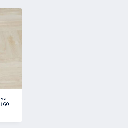
era
 160