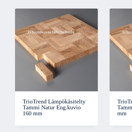
TrioTrend Lämpökäsitelty
TrioT
Tammi Natur Eng.kuvio
Tammi
160 mm
mm