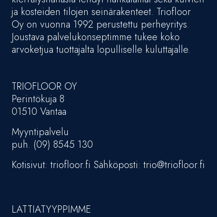
ja kosteiden tilojen seinärakenteet. Triofloor
Oy on vuonna 1992 perustettu perheyritys.
Joustava palvelukonseptimme tukee koko
arvoketjua tuottajalta lopulliselle kuluttajalle.
TRIOFLOOR OY
Perintökuja 8
01510 Vantaa
Myyntipalvelu
puh. (09) 8545 130
Kotisivut: triofloor.fi Sähköposti: trio@triofloor.fi
LATTIATYYPPIMME