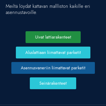
Meiltä löydät kattavan mallliston kaikille eri
asennustavoille.
Uivat lattiarakenteet
Aluslattiaan liimattavat parketit
Asennusvaneriin liimattavat parketit
Seinärakenteet