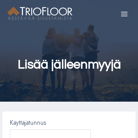
Siirry
sisältöön
Lisää jälleenmyyjä
Käyttäjätunnus