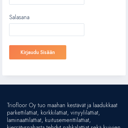
Salasana
Triofloor Oy tuo maahan kestävät ja laadukkaat
parkettilattiat, korkkilattiat, vinyylilattiat,
laminaattilattiat, kuitusementtilattiat,
kierrätysnahasta tehdyt nahkalattiat sekä kuivien