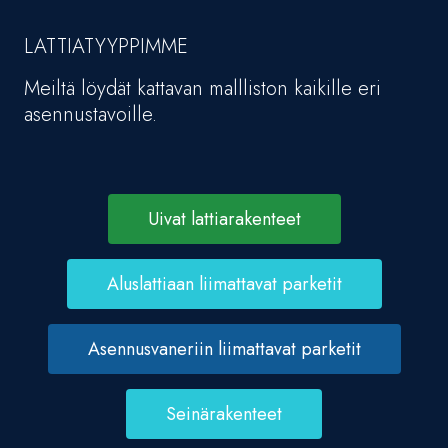
LATTIATYYPPIMME
Meiltä löydät kattavan mallliston kaikille eri
asennustavoille.
Uivat lattiarakenteet
Aluslattiaan liimattavat parketit
Asennusvaneriin liimattavat parketit
Seinärakenteet