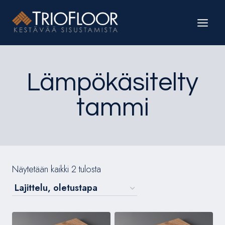
Siirry
sisältöön
Lämpökäsitelty
tammi
Näytetään kaikki 2 tulosta