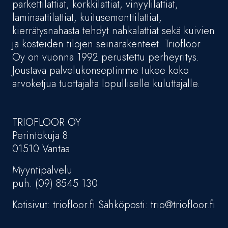
parkettilattiat, korkkilattiat, vinyylilattiat,
laminaattilattiat, kuitusementtilattiat,
kierrätysnahasta tehdyt nahkalattiat sekä kuivien
ja kosteiden tilojen seinärakenteet. Triofloor
Oy on vuonna 1992 perustettu perheyritys.
Joustava palvelukonseptimme tukee koko
arvoketjua tuottajalta lopulliselle kuluttajalle.
TRIOFLOOR OY
Perintökuja 8
01510 Vantaa
Myyntipalvelu
puh. (09) 8545 130
Kotisivut: triofloor.fi Sähköposti: trio@triofloor.fi