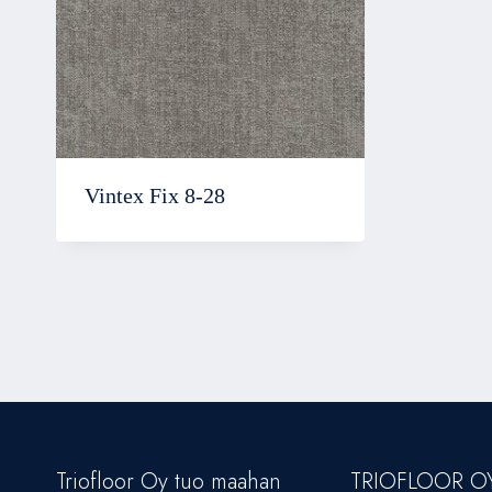
Vintex Fix 8-28
Triofloor Oy tuo maahan
TRIOFLOOR O