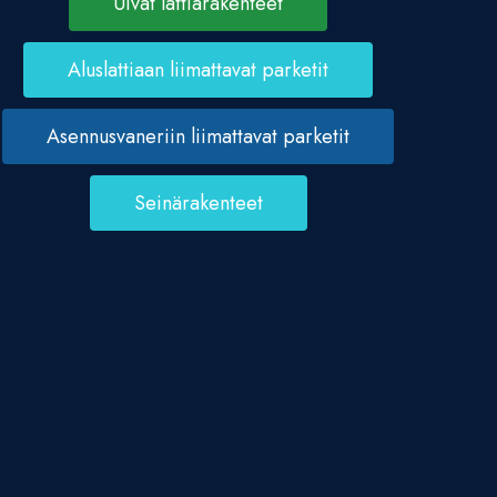
Uivat lattiarakenteet
Aluslattiaan liimattavat parketit
Asennusvaneriin liimattavat parketit
Seinärakenteet