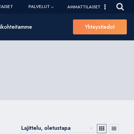
AISET
PALVELUT
AMMATTILAISET
sikohteitamme
Yhteystiedot