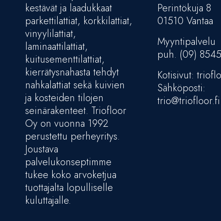
kestävät ja laadukkaat
Perintökuja 8
parkettilattiat, korkkilattiat,
01510 Vantaa
vinyylilattiat,
Myyntipalvelu
laminaattilattiat,
puh. (09) 854
kuitusementtilattiat,
kierrätysnahasta tehdyt
Kotisivut: trioflo
nahkalattiat sekä kuivien
Sähköposti:
ja kosteiden tilojen
trio@triofloor.fi
seinärakenteet. Triofloor
Oy on vuonna 1992
perustettu perheyritys.
Joustava
palvelukonseptimme
tukee koko arvoketjua
tuottajalta lopulliselle
kuluttajalle.