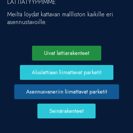
LATTIATYYPPIMME
Meiltä löydät kattavan mallliston kaikille eri
asennustavoille.
Uivat lattiarakenteet
Aluslattiaan liimattavat parketit
Asennusvaneriin liimattavat parketit
Seinärakenteet