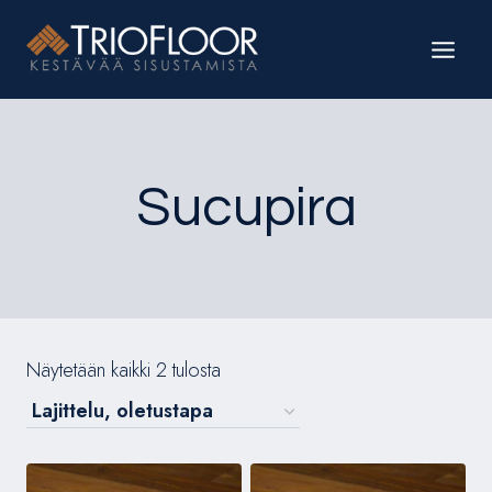
Siirry
sisältöön
Sucupira
Näytetään kaikki 2 tulosta