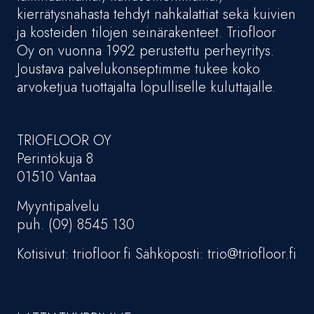
kierrätysnahasta tehdyt nahkalattiat sekä kuivien
ja kosteiden tilojen seinärakenteet. Triofloor
Oy on vuonna 1992 perustettu perheyritys.
Joustava palvelukonseptimme tukee koko
arvoketjua tuottajalta lopulliselle kuluttajalle.
TRIOFLOOR OY
Perintökuja 8
01510 Vantaa
Myyntipalvelu
puh. (09) 8545 130
Kotisivut: triofloor.fi Sähköposti: trio@triofloor.fi