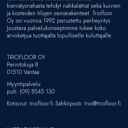
kierrätysnahasta tehdyt nahkalattiat sekä kuivien
ja kosteiden tilojen seinärakenteet. Triofloor
Oy on vuonna 1992 perustettu perheyritys.
Joustava palvelukonseptimme tukee koko
arvoketjua tuottajalta lopulliselle kuluttajalle.
TRIOFLOOR OY
Perintökuja 8
01510 Vantaa
Myyntipalvelu
puh. (09) 8545 130
Kotisivut: triofloor.fi Sähköposti: trio@triofloor.fi