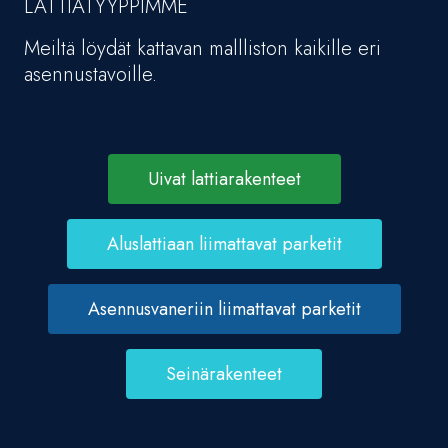
LATTIATYYPPIMME
Meiltä löydät kattavan mallliston kaikille eri
asennustavoille.
Uivat lattiarakenteet
Aluslattiaan liimattavat parketit
Asennusvaneriin liimattavat parketit
Seinärakenteet