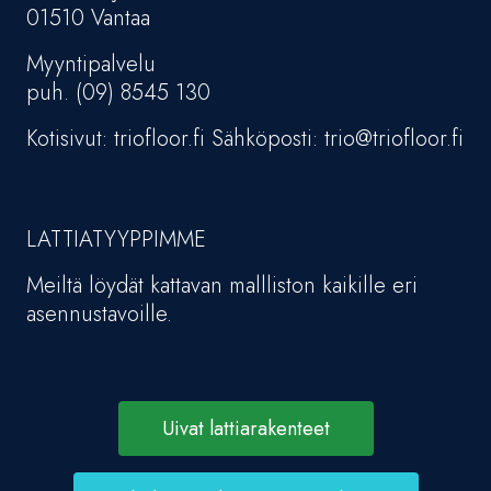
01510 Vantaa
Myyntipalvelu
puh. (09) 8545 130
Kotisivut: triofloor.fi Sähköposti: trio@triofloor.fi
LATTIATYYPPIMME
Meiltä löydät kattavan mallliston kaikille eri
asennustavoille.
Uivat lattiarakenteet