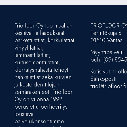
Triofloor Oy tuo maahan
TRIOFLOOR O
kestävät ja laadukkaat
Perintökuja 8
parkettilattiat, korkkilattiat,
01510 Vantaa
vinyylilattiat,
Myyntipalvelu
laminaattilattiat,
puh. (09) 854
kuitusementtilattiat,
kierrätysnahasta tehdyt
Kotisivut: trioflo
nahkalattiat sekä kuivien
Sähköposti:
ja kosteiden tilojen
trio@triofloor.fi
seinärakenteet. Triofloor
Oy on vuonna 1992
perustettu perheyritys.
Joustava
palvelukonseptimme