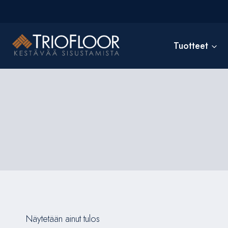
Siirry
sisältöön
Tuotteet
Näytetään ainut tulos