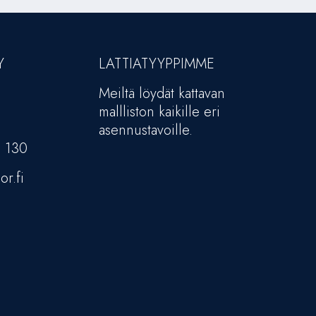
Y
LATTIATYYPPIMME
Meiltä löydät kattavan
mallliston kaikille eri
asennustavoille.
5 130
or.fi