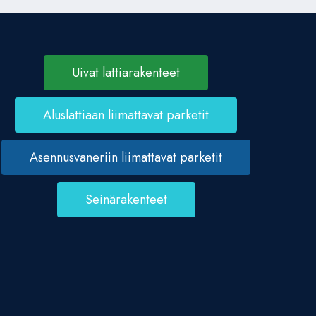
Uivat lattiarakenteet
Aluslattiaan liimattavat parketit
Asennusvaneriin liimattavat parketit
Seinärakenteet