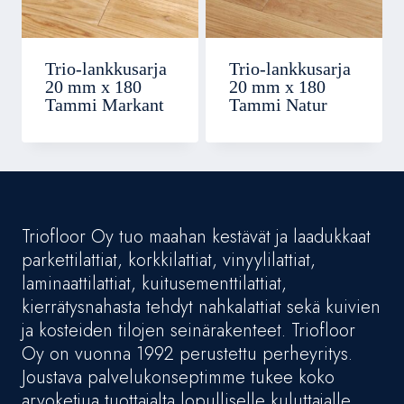
Trio-lankkusarja
Trio-lankkusarja
20 mm x 180
20 mm x 180
Tammi Markant
Tammi Natur
Triofloor Oy tuo maahan kestävät ja laadukkaat
parkettilattiat, korkkilattiat, vinyylilattiat,
laminaattilattiat, kuitusementtilattiat,
kierrätysnahasta tehdyt nahkalattiat sekä kuivien
ja kosteiden tilojen seinärakenteet. Triofloor
Oy on vuonna 1992 perustettu perheyritys.
Joustava palvelukonseptimme tukee koko
arvoketjua tuottajalta lopulliselle kuluttajalle.