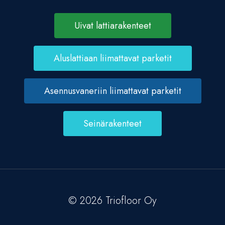
Uivat lattiarakenteet
Aluslattiaan liimattavat parketit
Asennusvaneriin liimattavat parketit
Seinärakenteet
© 2026 Triofloor Oy