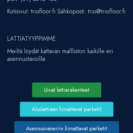
Kotisivut: triofloor.fi Sähköposti: trio@triofloor.fi
LATTIATYYPPIMME
Meiltä löydät kattavan mallliston kaikille eri
asennustavoille.
Uivat lattiarakenteet
Aluslattiaan liimattavat parketit
Asennusvaneriin liimattavat parketit