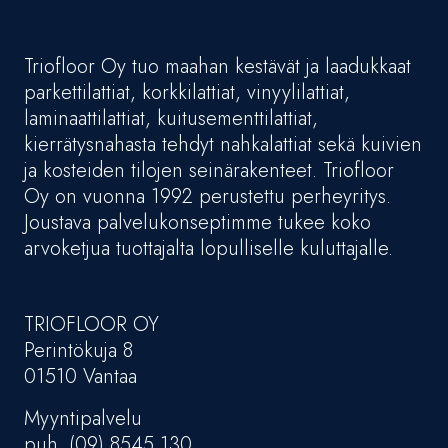
Triofloor Oy tuo maahan kestävät ja laadukkaat
parkettilattiat, korkkilattiat, vinyylilattiat,
laminaattilattiat, kuitusementtilattiat,
kierrätysnahasta tehdyt nahkalattiat sekä kuivien
ja kosteiden tilojen seinärakenteet. Triofloor
Oy on vuonna 1992 perustettu perheyritys.
Joustava palvelukonseptimme tukee koko
arvoketjua tuottajalta lopulliselle kuluttajalle.
TRIOFLOOR OY
Perintökuja 8
01510 Vantaa
Myyntipalvelu
puh. (09) 8545 130