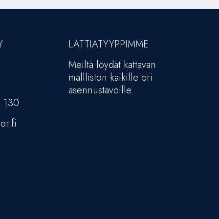
Y
LATTIATYYPPIMME
Meiltä löydät kattavan
mallliston kaikille eri
asennustavoille.
5 130
or.fi