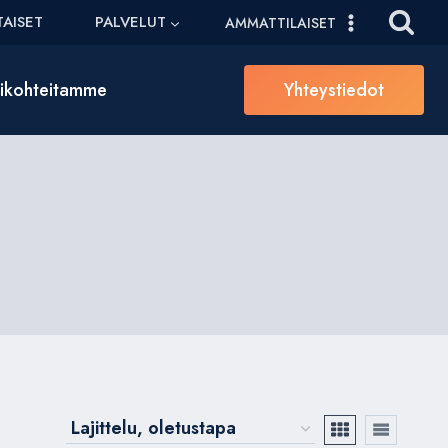
AISET
PALVELUT
AMMATTILAISET
sikohteitamme
Yhteystiedot