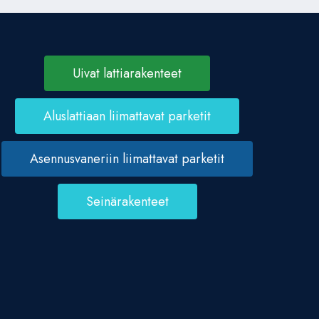
Uivat lattiarakenteet
Aluslattiaan liimattavat parketit
Asennusvaneriin liimattavat parketit
Seinärakenteet