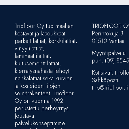
Triofloor Oy tuo maahan
TRIOFLOOR O
kestävät ja laadukkaat
Perintökuja 8
parkettilattiat, korkkilattiat,
01510 Vantaa
vinyylilattiat,
Myyntipalvelu
laminaattilattiat,
puh. (09) 854
kuitusementtilattiat,
kierrätysnahasta tehdyt
Kotisivut: trioflo
nahkalattiat sekä kuivien
Sähköposti:
ja kosteiden tilojen
trio@triofloor.fi
seinärakenteet. Triofloor
Oy on vuonna 1992
perustettu perheyritys.
Joustava
palvelukonseptimme