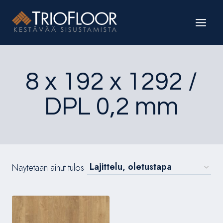
Siirry
sisältöön
8 x 192 x 1292 /
DPL 0,2 mm
Näytetään ainut tulos