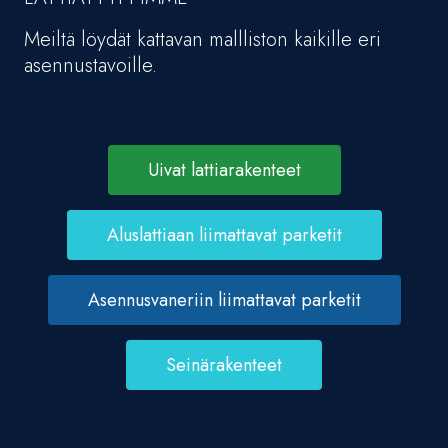
Meiltä löydät kattavan mallliston kaikille eri
asennustavoille.
Uivat lattiarakenteet
Aluslattiaan liimattavat parketit
Asennusvaneriin liimattavat parketit
Seinärakenteet