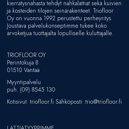
kierrätysnahasta tehdyt nahkalattiat sekä kuivien
ja kosteiden tilojen seinärakenteet. Triofloor
Oy on vuonna 1992 perustettu perheyritys.
Joustava palvelukonseptimme tukee koko
arvoketjua tuottajalta lopulliselle kuluttajalle.
TRIOFLOOR OY
Perintökuja 8
01510 Vantaa
Myyntipalvelu
puh. (09) 8545 130
Kotisivut: triofloor.fi Sähköposti: trio@triofloor.fi
LATTIATYYPPIMME