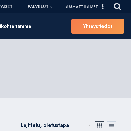
AISET
PALVELUT
AMMATTILAISET
sikohteitamme
Yhteystiedot