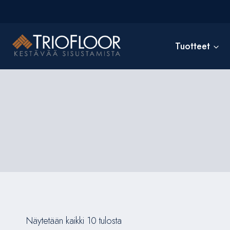
Siirry
sisältöön
Tuotteet
Näytetään kaikki 10 tulosta