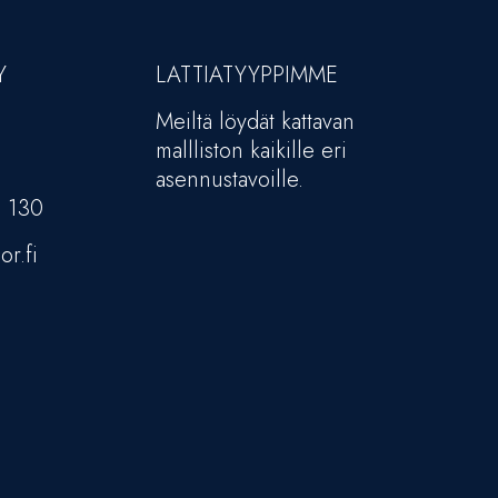
Y
LATTIATYYPPIMME
Meiltä löydät kattavan
mallliston kaikille eri
asennustavoille.
5 130
or.fi