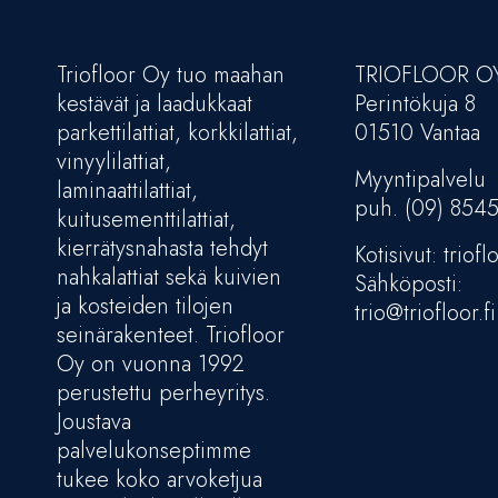
Triofloor Oy tuo maahan
TRIOFLOOR O
kestävät ja laadukkaat
Perintökuja 8
parkettilattiat, korkkilattiat,
01510 Vantaa
vinyylilattiat,
Myyntipalvelu
laminaattilattiat,
puh. (09) 854
kuitusementtilattiat,
kierrätysnahasta tehdyt
Kotisivut: trioflo
nahkalattiat sekä kuivien
Sähköposti:
ja kosteiden tilojen
trio@triofloor.fi
seinärakenteet. Triofloor
Oy on vuonna 1992
perustettu perheyritys.
Joustava
palvelukonseptimme
tukee koko arvoketjua