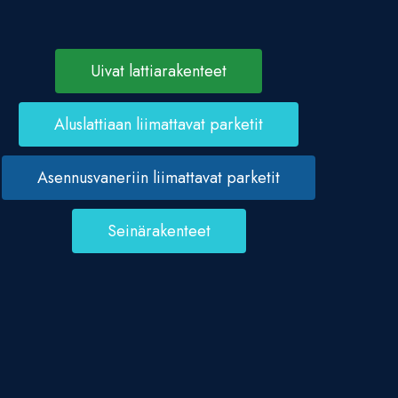
Uivat lattiarakenteet
Aluslattiaan liimattavat parketit
Asennusvaneriin liimattavat parketit
Seinärakenteet