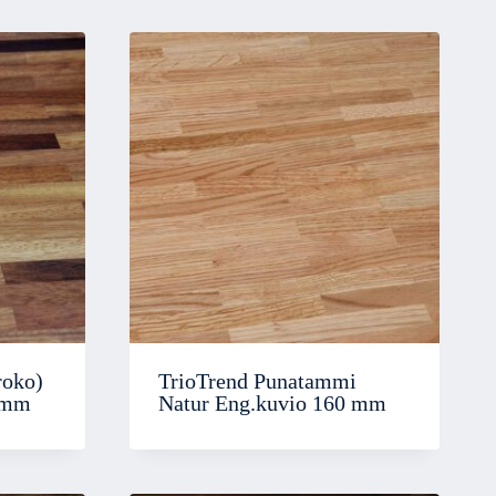
roko)
TrioTrend Punatammi
 mm
Natur Eng.kuvio 160 mm