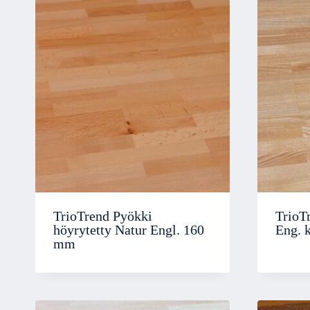
TrioTrend Pyökki
TrioT
höyrytetty Natur Engl. 160
Eng. 
mm