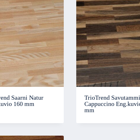
rend Saarni Natur
TrioTrend Savutamm
kuvio 160 mm
Cappuccino Eng.kuvi
mm