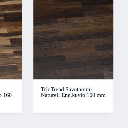
i
TrioTrend Savutammi
o 160
Naturell Eng.kuvio 160 mm