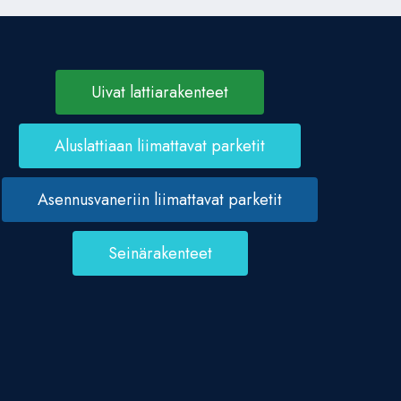
Uivat lattiarakenteet
Aluslattiaan liimattavat parketit
Asennusvaneriin liimattavat parketit
Seinärakenteet