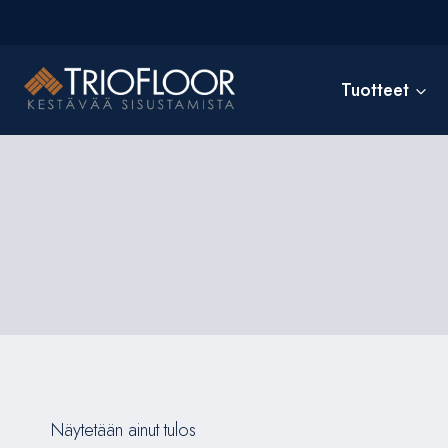
Siirry
sisältöön
Tuotteet
Näytetään ainut tulos