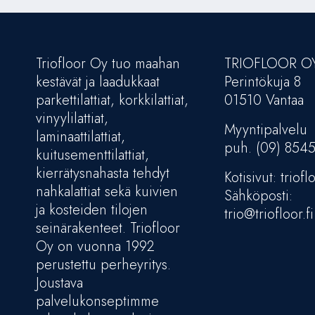
Triofloor Oy tuo maahan
TRIOFLOOR O
kestävät ja laadukkaat
Perintökuja 8
parkettilattiat, korkkilattiat,
01510 Vantaa
vinyylilattiat,
Myyntipalvelu
laminaattilattiat,
puh. (09) 854
kuitusementtilattiat,
kierrätysnahasta tehdyt
Kotisivut: trioflo
nahkalattiat sekä kuivien
Sähköposti:
ja kosteiden tilojen
trio@triofloor.fi
seinärakenteet. Triofloor
Oy on vuonna 1992
perustettu perheyritys.
Joustava
palvelukonseptimme