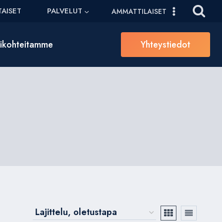
AISET
PALVELUT
AMMATTILAISET
sikohteitamme
Yhteystiedot