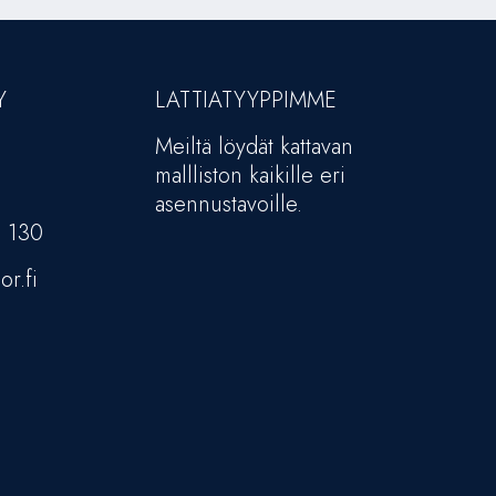
Y
LATTIATYYPPIMME
Meiltä löydät kattavan
mallliston kaikille eri
asennustavoille.
5 130
or.fi