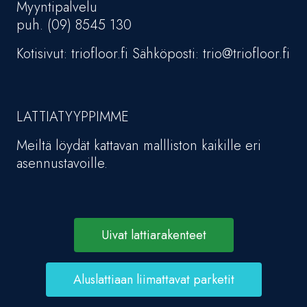
Myyntipalvelu
puh. (09) 8545 130
Kotisivut: triofloor.fi Sähköposti: trio@triofloor.fi
LATTIATYYPPIMME
Meiltä löydät kattavan mallliston kaikille eri
asennustavoille.
Uivat lattiarakenteet
Aluslattiaan liimattavat parketit