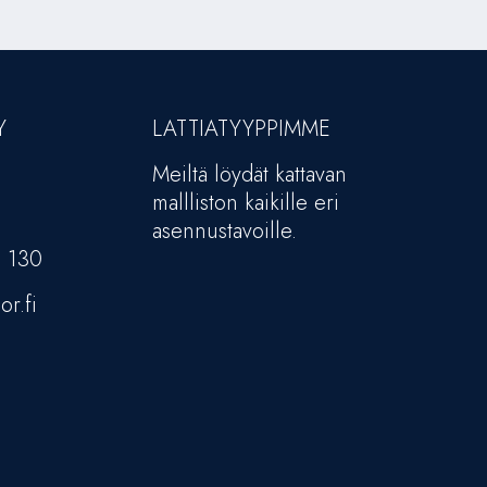
Y
LATTIATYYPPIMME
Meiltä löydät kattavan
mallliston kaikille eri
asennustavoille.
5 130
or.fi