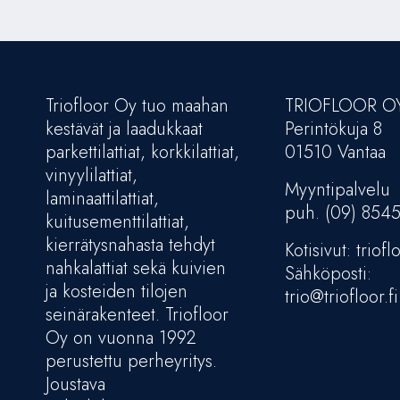
Triofloor Oy tuo maahan
TRIOFLOOR O
kestävät ja laadukkaat
Perintökuja 8
parkettilattiat, korkkilattiat,
01510 Vantaa
vinyylilattiat,
Myyntipalvelu
laminaattilattiat,
puh. (09) 854
kuitusementtilattiat,
kierrätysnahasta tehdyt
Kotisivut: trioflo
nahkalattiat sekä kuivien
Sähköposti:
ja kosteiden tilojen
trio@triofloor.fi
seinärakenteet. Triofloor
Oy on vuonna 1992
perustettu perheyritys.
Joustava