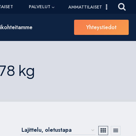
AISET
PALVELUT
AMMATTILAISET
sikohteitamme
Yhteystiedot
.78 kg