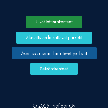
Uivat lattiarakenteet
Aluslattiaan liimattavat parketit
Asennusvaneriin liimattavat parketit
Seinärakenteet
© 2026 Triofloor Oy