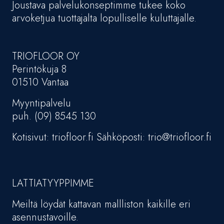
Joustava palvelukonseptimme tukee koko
arvoketjua tuottajalta lopulliselle kuluttajalle.
TRIOFLOOR OY
Perintökuja 8
01510 Vantaa
Myyntipalvelu
puh. (09) 8545 130
Kotisivut: triofloor.fi Sähköposti: trio@triofloor.fi
LATTIATYYPPIMME
Meiltä löydät kattavan mallliston kaikille eri
asennustavoille.