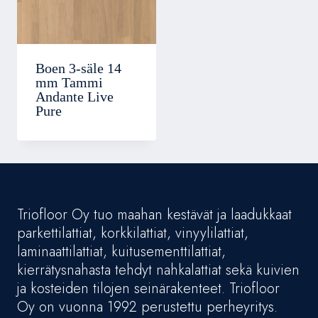
Boen 3-säle 14
mm Tammi
Andante Live
Pure
Triofloor Oy tuo maahan kestävät ja laadukkaat
parkettilattiat, korkkilattiat, vinyylilattiat,
laminaattilattiat, kuitusementtilattiat,
kierrätysnahasta tehdyt nahkalattiat sekä kuivien
ja kosteiden tilojen seinärakenteet. Triofloor
Oy on vuonna 1992 perustettu perheyritys.