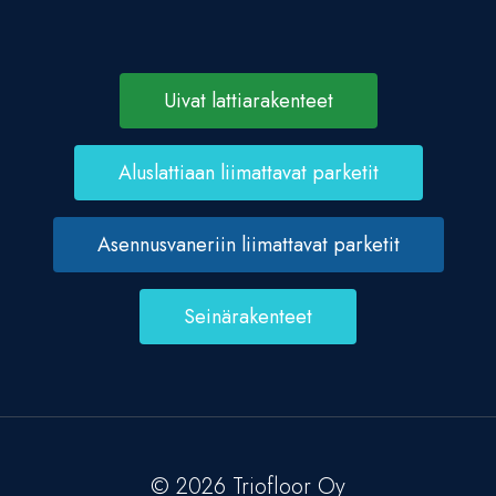
Uivat lattiarakenteet
Aluslattiaan liimattavat parketit
Asennusvaneriin liimattavat parketit
Seinärakenteet
© 2026 Triofloor Oy