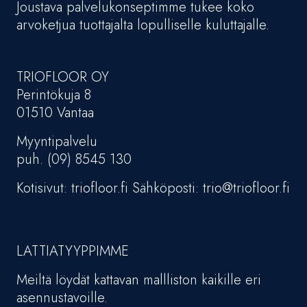
Joustava palvelukonseptimme tukee koko
arvoketjua tuottajalta lopulliselle kuluttajalle.
TRIOFLOOR OY
Perintökuja 8
01510 Vantaa
Myyntipalvelu
puh. (09) 8545 130
Kotisivut: triofloor.fi Sähköposti: trio@triofloor.fi
LATTIATYYPPIMME
Meiltä löydät kattavan mallliston kaikille eri
asennustavoille.