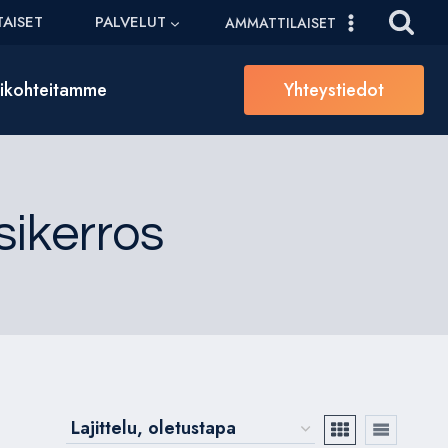
AISET
PALVELUT
AMMATTILAISET
sikohteitamme
Yhteystiedot
sikerros