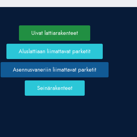
Uivat lattiarakenteet
Aluslattiaan liimattavat parketit
Asennusvaneriin liimattavat parketit
Seinärakenteet