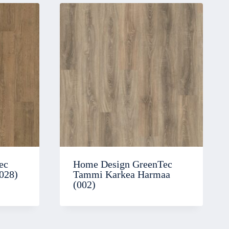
ec
Home Design GreenTec
028)
Tammi Karkea Harmaa
(002)