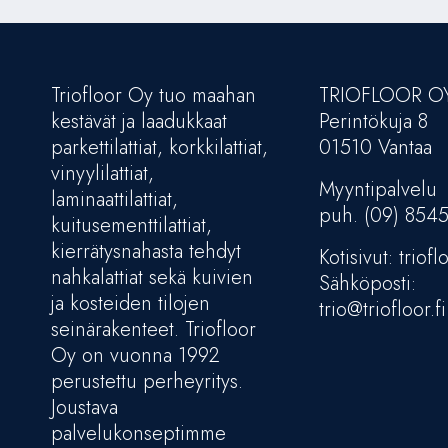
Triofloor Oy tuo maahan
TRIOFLOOR O
kestävät ja laadukkaat
Perintökuja 8
parkettilattiat, korkkilattiat,
01510 Vantaa
vinyylilattiat,
Myyntipalvelu
laminaattilattiat,
puh. (09) 854
kuitusementtilattiat,
kierrätysnahasta tehdyt
Kotisivut: trioflo
nahkalattiat sekä kuivien
Sähköposti:
ja kosteiden tilojen
trio@triofloor.fi
seinärakenteet. Triofloor
Oy on vuonna 1992
perustettu perheyritys.
Joustava
palvelukonseptimme