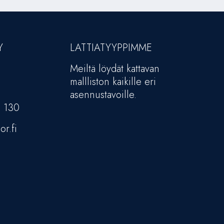
Y
LATTIATYYPPIMME
Meiltä löydät kattavan
mallliston kaikille eri
asennustavoille.
5 130
or.fi