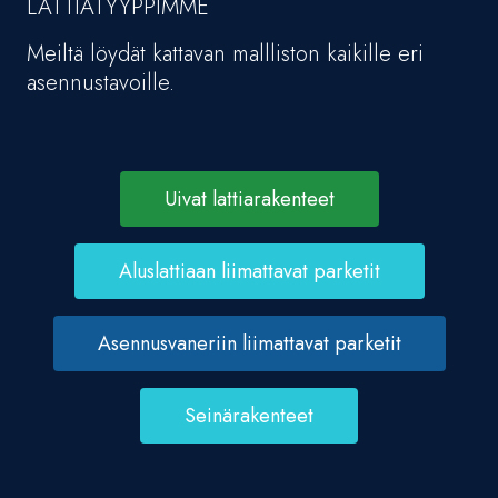
LATTIATYYPPIMME
Meiltä löydät kattavan mallliston kaikille eri
asennustavoille.
Uivat lattiarakenteet
Aluslattiaan liimattavat parketit
Asennusvaneriin liimattavat parketit
Seinärakenteet