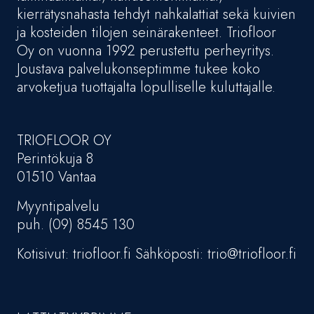
kierrätysnahasta tehdyt nahkalattiat sekä kuivien
ja kosteiden tilojen seinärakenteet. Triofloor
Oy on vuonna 1992 perustettu perheyritys.
Joustava palvelukonseptimme tukee koko
arvoketjua tuottajalta lopulliselle kuluttajalle.
TRIOFLOOR OY
Perintökuja 8
01510 Vantaa
Myyntipalvelu
puh. (09) 8545 130
Kotisivut: triofloor.fi Sähköposti: trio@triofloor.fi