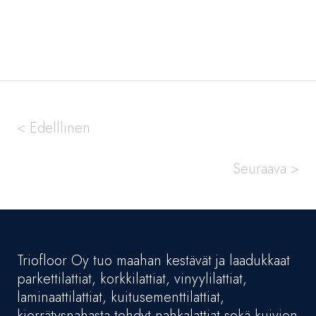
< Edelllinen
Seuraava >
Triofloor Oy tuo maahan kestävät ja laadukkaat
parkettilattiat, korkkilattiat, vinyylilattiat,
laminaattilattiat, kuitusementtilattiat,
kierrätysnahasta tehdyt nahkalattiat sekä kuivien