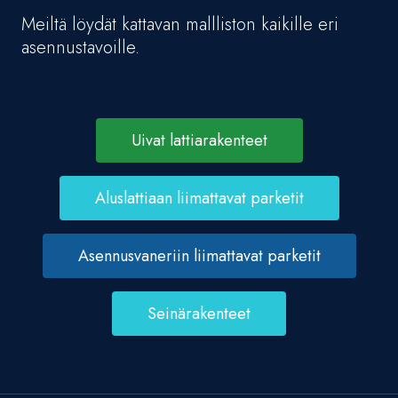
Meiltä löydät kattavan mallliston kaikille eri
asennustavoille.
Uivat lattiarakenteet
Aluslattiaan liimattavat parketit
Asennusvaneriin liimattavat parketit
Seinärakenteet