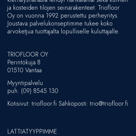
ja kosteiden tilojen seinärakenteet. Triofloor
Oy on vuonna 1992 perustettu perheyritys.
Joustava palvelukonseptimme tukee koko
arvoketjua tuottajalta lopulliselle kuluttajalle.
TRIOFLOOR OY
Perintökuja 8
01510 Vantaa
Myyntipalvelu
puh. (09) 8545 130
Kotisivut: triofloor.fi Sähköposti: trio@triofloor.fi
LATTIATYYPPIMME