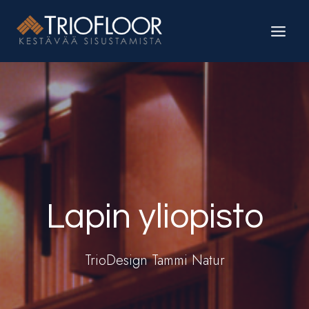
Siirry
sisältöön
Lapin yliopisto
TrioDesign Tammi Natur