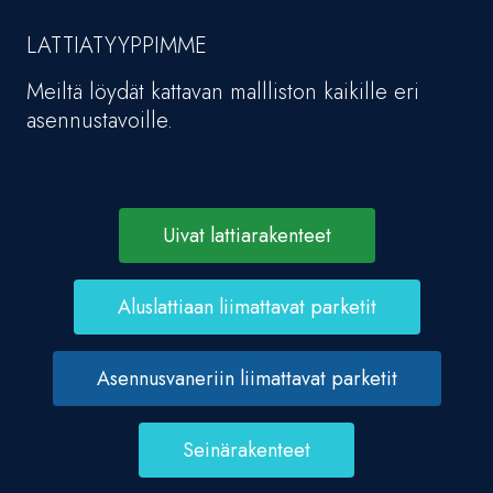
LATTIATYYPPIMME
Meiltä löydät kattavan mallliston kaikille eri
asennustavoille.
Uivat lattiarakenteet
Aluslattiaan liimattavat parketit
Asennusvaneriin liimattavat parketit
Seinärakenteet