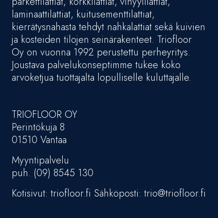
parkettilattiat, korkkilattiat, vinyylilattiat,
laminaattilattiat, kuitusementtilattiat,
kierrätysnahasta tehdyt nahkalattiat sekä kuivien
ja kosteiden tilojen seinärakenteet. Triofloor
Oy on vuonna 1992 perustettu perheyritys.
Joustava palvelukonseptimme tukee koko
arvoketjua tuottajalta lopulliselle kuluttajalle.
TRIOFLOOR OY
Perintökuja 8
01510 Vantaa
Myyntipalvelu
puh. (09) 8545 130
Kotisivut: triofloor.fi Sähköposti: trio@triofloor.fi