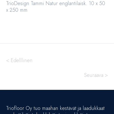
TrioDesign Tammi Natur englantilaisk. 10 x 50
x 250 mm
< Edelllinen
Seuraava >
Triofloor Oy tuo maahan kestävät ja laadukkaat