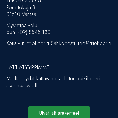
TRIOFLOOR OY
Perintökuja 8
01510 Vantaa
Myyntipalvelu
puh. (09) 8545 130
Kotisivut: triofloor.fi Sähköposti: trio@triofloor.fi
LATTIATYYPPIMME
Meiltä löydät kattavan mallliston kaikille eri
asennustavoille.
Uivat lattiarakenteet