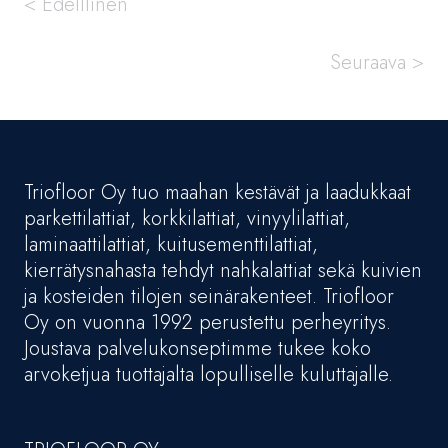
< Edelllinen
Seuraava >
Triofloor Oy tuo maahan kestävät ja laadukkaat
parkettilattiat, korkkilattiat, vinyylilattiat,
laminaattilattiat, kuitusementtilattiat,
kierrätysnahasta tehdyt nahkalattiat sekä kuivien
ja kosteiden tilojen seinärakenteet. Triofloor
Oy on vuonna 1992 perustettu perheyritys.
Joustava palvelukonseptimme tukee koko
arvoketjua tuottajalta lopulliselle kuluttajalle.