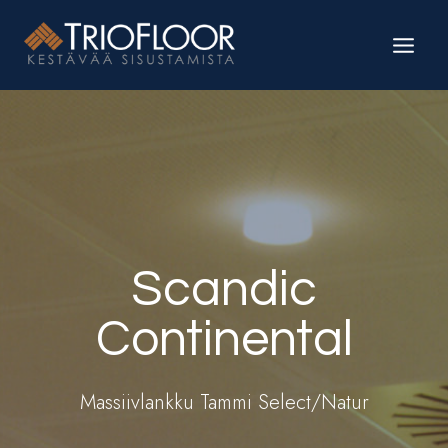
Siirry
sisältöön
Scandic
Continental
Massiivlankku Tammi Select/Natur