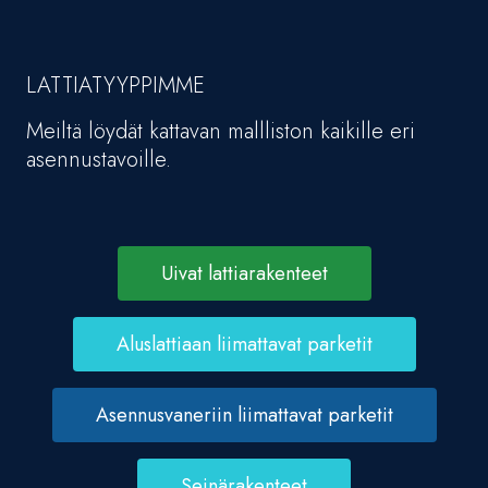
LATTIATYYPPIMME
Meiltä löydät kattavan mallliston kaikille eri
asennustavoille.
Uivat lattiarakenteet
Aluslattiaan liimattavat parketit
Asennusvaneriin liimattavat parketit
Seinärakenteet