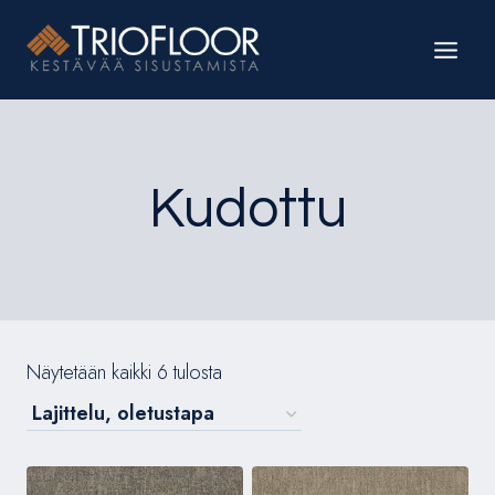
Siirry
sisältöön
Kudottu
Näytetään kaikki 6 tulosta