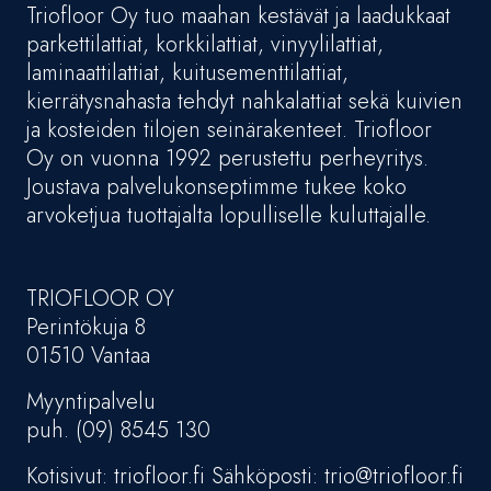
Triofloor Oy tuo maahan kestävät ja laadukkaat
parkettilattiat, korkkilattiat, vinyylilattiat,
laminaattilattiat, kuitusementtilattiat,
kierrätysnahasta tehdyt nahkalattiat sekä kuivien
ja kosteiden tilojen seinärakenteet. Triofloor
Oy on vuonna 1992 perustettu perheyritys.
Joustava palvelukonseptimme tukee koko
arvoketjua tuottajalta lopulliselle kuluttajalle.
TRIOFLOOR OY
Perintökuja 8
01510 Vantaa
Myyntipalvelu
puh. (09) 8545 130
Kotisivut: triofloor.fi Sähköposti: trio@triofloor.fi