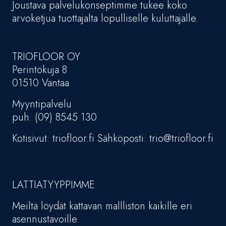
Joustava palvelukonseptimme tukee koko
arvoketjua tuottajalta lopulliselle kuluttajalle.
TRIOFLOOR OY
Perintökuja 8
01510 Vantaa
Myyntipalvelu
puh. (09) 8545 130
Kotisivut: triofloor.fi Sähköposti: trio@triofloor.fi
LATTIATYYPPIMME
Meiltä löydät kattavan mallliston kaikille eri
asennustavoille.