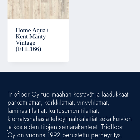
Home Aqua+
Kent Mänty
Vintage
(EHL166)
Triofloor Oy tuo maahan kestävät ja laadukkaat
parkettilattiat, korkkilattiat, vinyylilattiat,
laminaattilattiat, kuitusementtilattiat,
kierrätysnahasta tehdyt nahkalattiat sekä kuivien
ja kosteiden tilojen seinärakenteet. Triofloor
Oy on vuonna 1992 perustettu perheyritys.