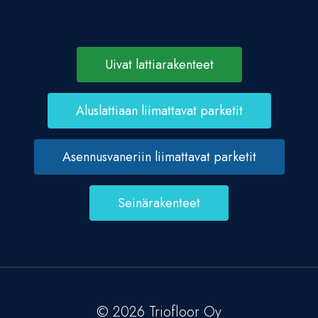
Uivat lattiarakenteet
Aluslattiaan liimattavat parketit
Asennusvaneriin liimattavat parketit
Seinärakenteet
© 2026 Triofloor Oy