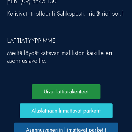
puh. (09) 8545 130
Kotisivut: triofloor.fi Sähköposti: trio@triofloor.fi
LATTIATYYPPIMME
Meiltä löydät kattavan mallliston kaikille eri
asennustavoille.
Uivat lattiarakenteet
Aluslattiaan liimattavat parketit
Asennusvaneriin liimattavat parketit