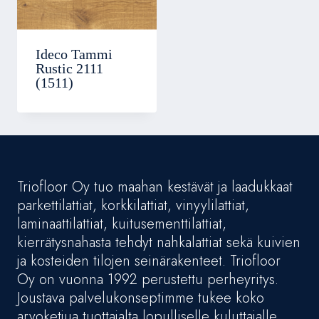
Ideco Tammi
Rustic 2111
(1511)
Triofloor Oy tuo maahan kestävät ja laadukkaat
parkettilattiat, korkkilattiat, vinyylilattiat,
laminaattilattiat, kuitusementtilattiat,
kierrätysnahasta tehdyt nahkalattiat sekä kuivien
ja kosteiden tilojen seinärakenteet. Triofloor
Oy on vuonna 1992 perustettu perheyritys.
Joustava palvelukonseptimme tukee koko
arvoketjua tuottajalta lopulliselle kuluttajalle.