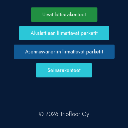
Uivat lattiarakenteet
Aluslattiaan liimattavat parketit
Asennusvaneriin liimattavat parketit
Seinärakenteet
© 2026 Triofloor Oy