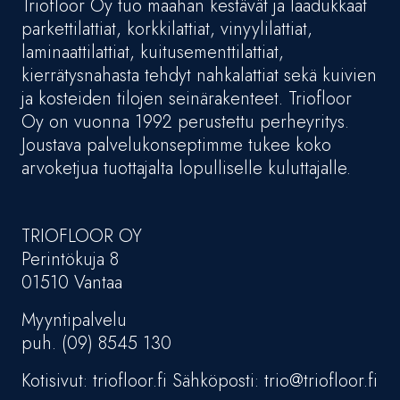
Triofloor Oy tuo maahan kestävät ja laadukkaat
parkettilattiat, korkkilattiat, vinyylilattiat,
laminaattilattiat, kuitusementtilattiat,
kierrätysnahasta tehdyt nahkalattiat sekä kuivien
ja kosteiden tilojen seinärakenteet. Triofloor
Oy on vuonna 1992 perustettu perheyritys.
Joustava palvelukonseptimme tukee koko
arvoketjua tuottajalta lopulliselle kuluttajalle.
TRIOFLOOR OY
Perintökuja 8
01510 Vantaa
Myyntipalvelu
puh. (09) 8545 130
Kotisivut: triofloor.fi Sähköposti: trio@triofloor.fi