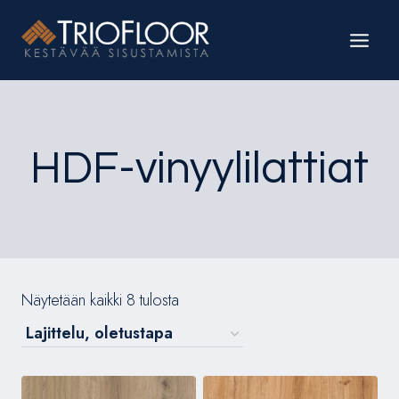
Siirry
sisältöön
HDF-vinyylilattiat
Näytetään kaikki 8 tulosta