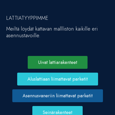
LATTIATYYPPIMME
Meiltä löydät kattavan mallliston kaikille eri
asennustavoille.
Uivat lattiarakenteet
Aluslattiaan liimattavat parketit
Asennusvaneriin liimattavat parketit
Seinärakenteet