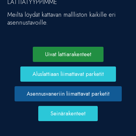
LATTIATYYPPIMME
Meiltä löydät kattavan mallliston kaikille eri
asennustavoille.
Uivat lattiarakenteet
Aluslattiaan liimattavat parketit
Asennusvaneriin liimattavat parketit
Seinärakenteet