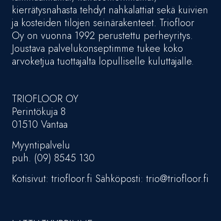
kierrätysnahasta tehdyt nahkalattiat sekä kuivien
ja kosteiden tilojen seinärakenteet. Triofloor
Oy on vuonna 1992 perustettu perheyritys.
Joustava palvelukonseptimme tukee koko
arvoketjua tuottajalta lopulliselle kuluttajalle.
TRIOFLOOR OY
Perintökuja 8
01510 Vantaa
Myyntipalvelu
puh. (09) 8545 130
Kotisivut: triofloor.fi Sähköposti: trio@triofloor.fi