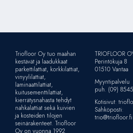
Triofloor Oy tuo maahan
TRIOFLOOR O
kestävät ja laadukkaat
Perintökuja 8
parkettilattiat, korkkilattiat,
01510 Vantaa
vinyylilattiat,
Myyntipalvelu
laminaattilattiat,
puh. (09) 854
kuitusementtilattiat,
kierrätysnahasta tehdyt
Kotisivut: trioflo
nahkalattiat sekä kuivien
Sähköposti:
ja kosteiden tilojen
trio@triofloor.fi
seinärakenteet. Triofloor
Oy on vuonna 1992