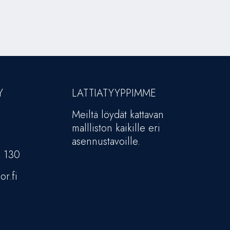
Y
LATTIATYYPPIMME
Meiltä löydät kattavan
mallliston kaikille eri
asennustavoille.
5 130
or.fi