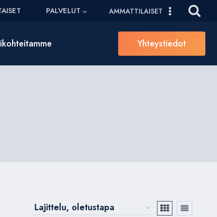
AISET
PALVELUT
AMMATTILAISET
sikohteitamme
Yhteystiedot