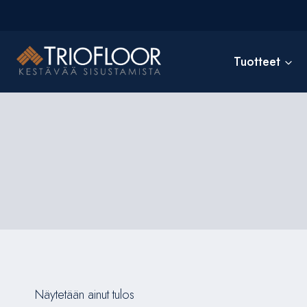
Siirry
sisältöön
Tuotteet
Näytetään ainut tulos