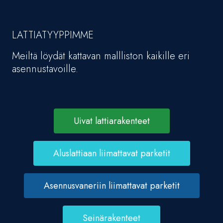
LATTIATYYPPIMME
Meiltä löydät kattavan mallliston kaikille eri
asennustavoille.
Uivat lattiarakenteet
Aluslattiaan liimattavat parketit
Asennusvaneriin liimattavat parketit
Seinärakenteet