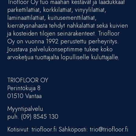
Triofloor Oy tuo maahan kestävät ja laadukkaat
parkettilattiat, korkkilattiat, vinyylilattiat,
laminaattilattiat, kuitusementtilattiat,
kierrätysnahasta tehdyt nahkalattiat sekä kuivien
ja kosteiden tilojen seinärakenteet. Triofloor
Oy on vuonna 1992 perustettu perheyritys.
Joustava palvelukonseptimme tukee koko
arvoketjua tuottajalta lopulliselle kuluttajalle.
TRIOFLOOR OY
Perintökuja 8
01510 Vantaa
Myyntipalvelu
puh. (09) 8545 130
Kotisivut: triofloor.fi Sähköposti: trio@triofloor.fi