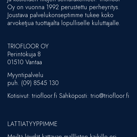
Oy on vuonna 1992 perustettu perheyritys.
Joustava palvelukonseptimme tukee koko
arvoketjua tuottajalta lopulliselle kuluttajalle.
TRIOFLOOR OY
Perintökuja 8
01510 Vantaa
Myyntipalvelu
puh. (09) 8545 130
Kotisivut: triofloor.fi Sähköposti: trio@triofloor.fi
LATTIATYYPPIMME
Meiltä löydät kattavan mallliston kaikille eri