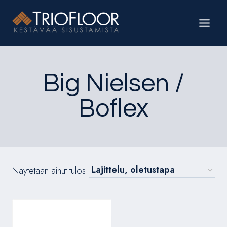
Siirry
sisältöön
Big Nielsen /
Boflex
Näytetään ainut tulos