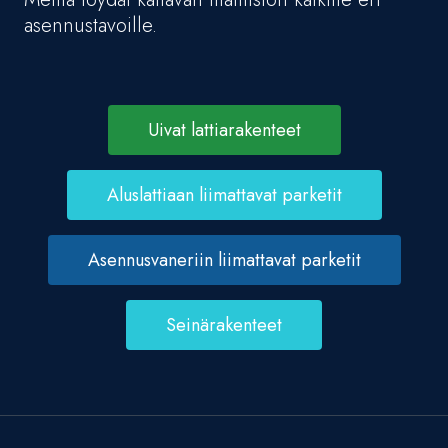
asennustavoille.
Uivat lattiarakenteet
Aluslattiaan liimattavat parketit
Asennusvaneriin liimattavat parketit
Seinärakenteet