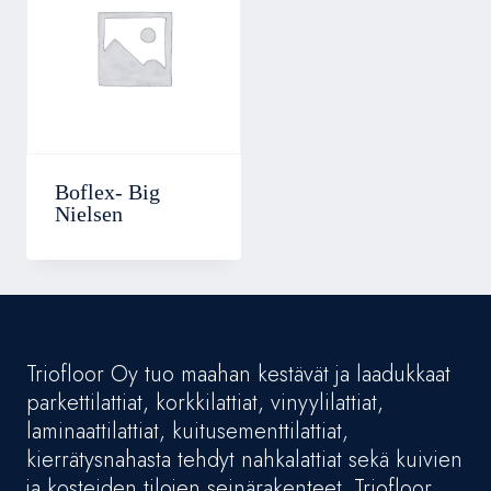
Boflex- Big
Nielsen
Triofloor Oy tuo maahan kestävät ja laadukkaat
parkettilattiat, korkkilattiat, vinyylilattiat,
laminaattilattiat, kuitusementtilattiat,
kierrätysnahasta tehdyt nahkalattiat sekä kuivien
ja kosteiden tilojen seinärakenteet. Triofloor