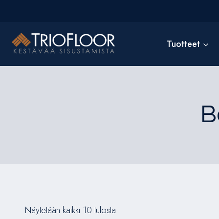
Siirry
sisältöön
Tuotteet
B
Näytetään kaikki 10 tulosta