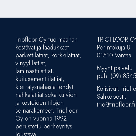
Triofloor Oy tuo maahan
TRIOFLOOR O
kestävät ja laadukkaat
Perintökuja 8
parkettilattiat, korkkilattiat,
01510 Vantaa
vinyylilattiat,
Myyntipalvelu
laminaattilattiat,
puh. (09) 854
kuitusementtilattiat,
kierrätysnahasta tehdyt
Kotisivut: trioflo
nahkalattiat sekä kuivien
Sähköposti:
ja kosteiden tilojen
trio@triofloor.fi
seinärakenteet. Triofloor
Oy on vuonna 1992
perustettu perheyritys.
Joustava