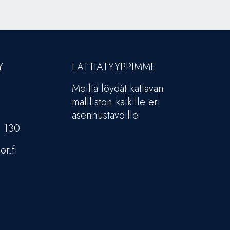
Y
LATTIATYYPPIMME
Meiltä löydät kattavan
mallliston kaikille eri
asennustavoille.
5 130
or.fi