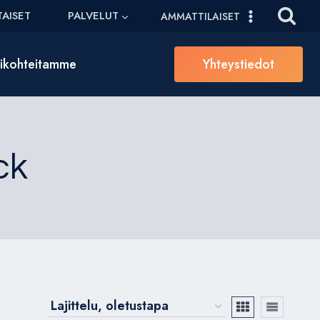
AISET
PALVELUT
AMMATTILAISET
sikohteitamme
Yhteystiedot
ck