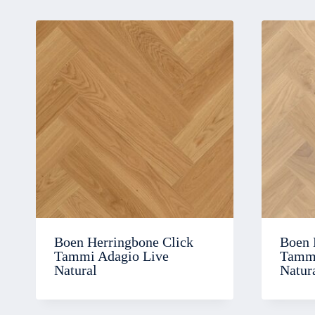
Boen Herringbone Click
Boen 
Tammi Adagio Live
Tammi
Natural
Natur