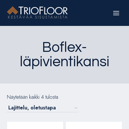
Siirry
sisältöön
Boflex-
läpivientikansi
Näytetään kaikki 4 tulosta