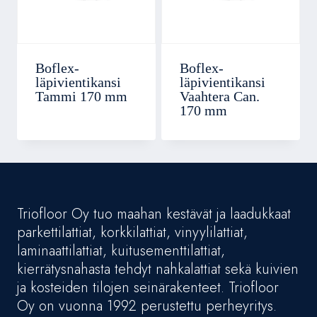
Boflex-
Boflex-
läpivientikansi
läpivientikansi
Tammi 170 mm
Vaahtera Can.
170 mm
Triofloor Oy tuo maahan kestävät ja laadukkaat
parkettilattiat, korkkilattiat, vinyylilattiat,
laminaattilattiat, kuitusementtilattiat,
kierrätysnahasta tehdyt nahkalattiat sekä kuivien
ja kosteiden tilojen seinärakenteet. Triofloor
Oy on vuonna 1992 perustettu perheyritys.