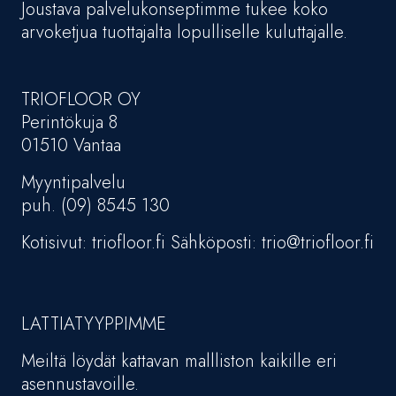
Joustava palvelukonseptimme tukee koko
arvoketjua tuottajalta lopulliselle kuluttajalle.
TRIOFLOOR OY
Perintökuja 8
01510 Vantaa
Myyntipalvelu
puh. (09) 8545 130
Kotisivut: triofloor.fi Sähköposti: trio@triofloor.fi
LATTIATYYPPIMME
Meiltä löydät kattavan mallliston kaikille eri
asennustavoille.