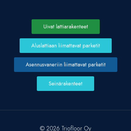
Uivat lattiarakenteet
Aluslattiaan liimattavat parketit
Asennusvaneriin liimattavat parketit
Seinärakenteet
© 2026 Triofloor Oy