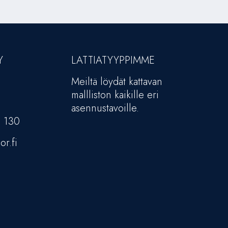
Y
LATTIATYYPPIMME
Meiltä löydät kattavan
mallliston kaikille eri
asennustavoille.
5 130
or.fi