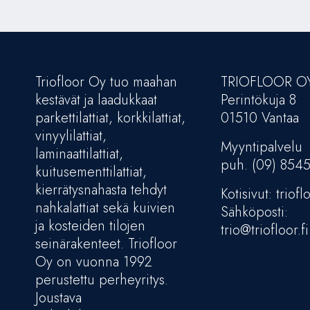
Triofloor Oy tuo maahan
TRIOFLOOR O
kestävät ja laadukkaat
Perintökuja 8
parkettilattiat, korkkilattiat,
01510 Vantaa
vinyylilattiat,
Myyntipalvelu
laminaattilattiat,
puh. (09) 854
kuitusementtilattiat,
kierrätysnahasta tehdyt
Kotisivut: trioflo
nahkalattiat sekä kuivien
Sähköposti:
ja kosteiden tilojen
trio@triofloor.fi
seinärakenteet. Triofloor
Oy on vuonna 1992
perustettu perheyritys.
Joustava