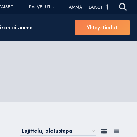
AISET
PALVELUT
AMMATTILAISET
sikohteitamme
Yhteystiedot