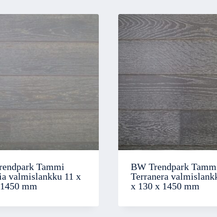
rendpark Tammi
BW Trendpark Tamm
ia valmislankku 11 x
Terranera valmislank
 1450 mm
x 130 x 1450 mm