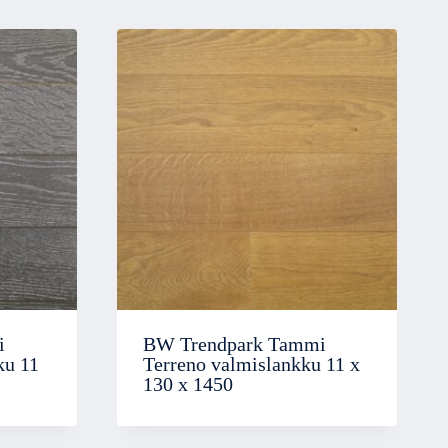
i
BW Trendpark Tammi
ku 11
Terreno valmislankku 11 x
130 x 1450