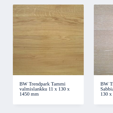
BW Trendpark Tammi
BW T
valmislankku 11 x 130 x
Sabbi
1450 mm
130 x