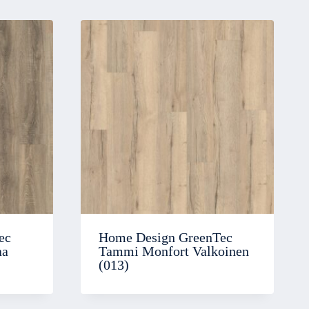
ec
Home Design GreenTec
aa
Tammi Monfort Valkoinen
(013)