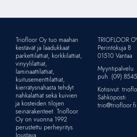
Triofloor Oy tuo maahan
TRIOFLOOR O
kestävät ja laadukkaat
Perintökuja 8
parkettilattiat, korkkilattiat,
01510 Vantaa
vinyylilattiat,
Myyntipalvelu
laminaattilattiat,
puh. (09) 854
kuitusementtilattiat,
kierrätysnahasta tehdyt
Kotisivut: trioflo
nahkalattiat sekä kuivien
Sähköposti:
ja kosteiden tilojen
trio@triofloor.fi
seinärakenteet. Triofloor
Oy on vuonna 1992
perustettu perheyritys.
Joustava