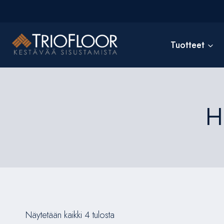
Siirry
sisältöön
Tuotteet
H
Näytetään kaikki 4 tulosta