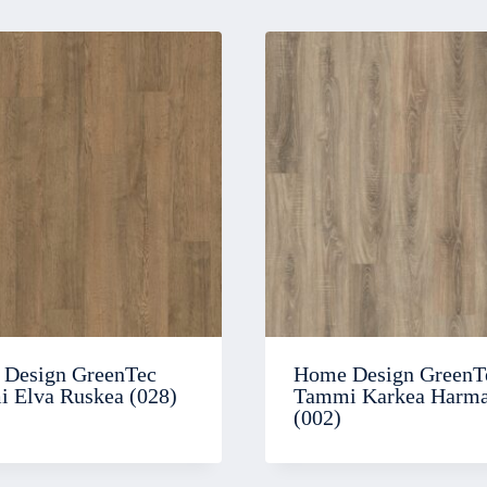
Design GreenTec
Home Design GreenT
 Elva Ruskea (028)
Tammi Karkea Harm
(002)