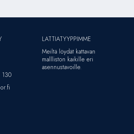
Y
LATTIATYYPPIMME
Meiltä löydät kattavan
mallliston kaikille eri
asennustavoille.
5 130
or.fi