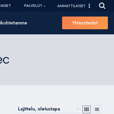
AISET
PALVELUT
AMMATTILAISET
sikohteitamme
Yhteystiedot
ec